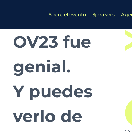
Sobre el evento
Speakers
Age
OV23 fue
genial.
Y puedes
verlo de
Vu